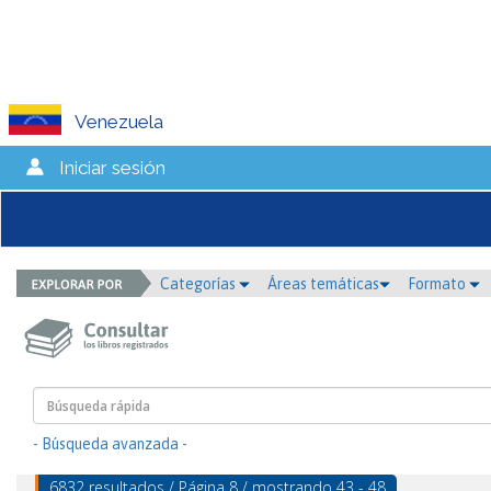
Venezuela
Iniciar sesión
Categorías
Áreas temáticas
Formato
- Búsqueda avanzada -
6832 resultados / Página 8 / mostrando 43 - 48