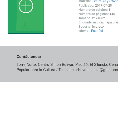
Materia:
Literatura y retóri
Publicado:
2017-07-28
Número de edición:
1
Número de páginas:
140
Tamaño:
21x16cm.
Encuadernación:
Tapa blan
Soporte:
Impreso
Idioma:
Español
Contáctenos:
Torre Norte, Centro Simón Bolívar, Piso 20. El Silencio. Cenal
Popular para la Cultura / Tel. cenal.isbnvenezuela@gmail.c