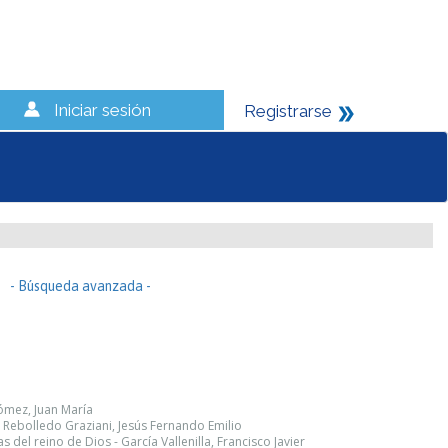
Iniciar sesión
Registrarse
- Búsqueda avanzada -
ómez, Juan María
- Rebolledo Graziani, Jesús Fernando Emilio
s del reino de Dios - García Vallenilla, Francisco Javier