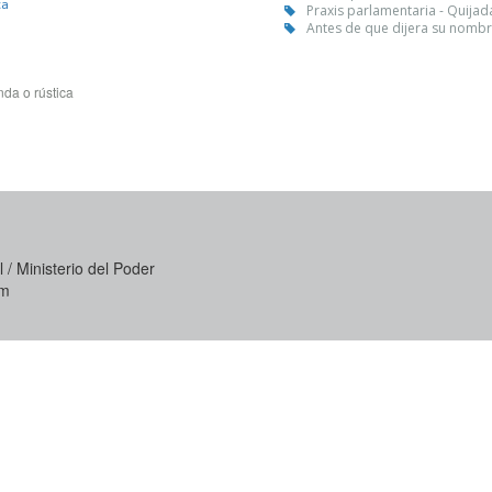
ca
Praxis parlamentaria - Quijad
Antes de que dijera su nombr
da o rústica
 / Ministerio del Poder
om