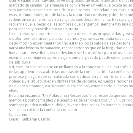
ocurre cuando un individuo se ve despojado de esos recuerdos, de las h
marcado su camino? La amnesia se convierte en un velo que oculta no so
sino también la esencia misma de lo que somos. Este relato nos invita a 
esas profundidades, donde la luz y la oscuridad coexisten, y donde la b
redención se transforma en un viaje de autodescubrimiento. En este viaje
recuerda que, a pesar de las sombras que cargamos, siempre hay una o
para renacer y reescribir nuestra historia.
Las historias se convierten en un espejo de nuestras propias vidas, y, ya
o dolor, siempre sirven para conectarnos y sentir esa empatía que much
decidimos no experimentar por no estar en los zapatos de esa persona. 
narra una historia de sanación, recordándonos que en la fragilidad de la 
fuerza para reescribir nuestro destino y ser faros de luz para otros. La vi
esencia, es un viaje de aprendizaje, donde el pasado puede ser un peso 
de sabiduría.
Así, este libro se convierte en un llamado a la conciencia, una invitación a
de las apariencias y a abrir las puertas de la comunicación. La confianza,
precioso y frágil, debe ser cultivada con dedicación y amor. En un mundo
violencia y el abuso pueden disfrazarse de cercanía, es nuestra responsa
de quienes amamos, escuchando sus silencios y extendiendo nuestras m
ellos.
En última instancia, "Un Violador sin Recuerdos" nos recuerda que somo
memorias; somos frágiles y susceptibles de ser olvidados. En un lugar do
sombras pueden ocultar el dolor, la verdadera conexión florece al escuc
silencios y cultivar la confianza con amor.
Con cariño,
Omar J. Sulbaran Castillo