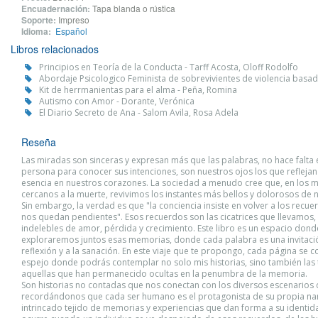
Encuadernación:
Tapa blanda o rústica
Soporte:
Impreso
Idioma:
Español
Libros relacionados
Principios en Teoría de la Conducta - Tarff Acosta, Oloff Rodolfo
Abordaje Psicologico Feminista de sobrevivientes de violencia basa
Kit de herrmanientas para el alma - Peña, Romina
Autismo con Amor - Dorante, Verónica
El Diario Secreto de Ana - Salom Avila, Rosa Adela
Reseña
Las miradas son sinceras y expresan más que las palabras, no hace falta
persona para conocer sus intenciones, son nuestros ojos los que reflejan
esencia en nuestros corazones. La sociedad a menudo cree que, en los
cercanos a la muerte, revivimos los instantes más bellos y dolorosos de n
Sin embargo, la verdad es que "la conciencia insiste en volver a los recu
nos quedan pendientes". Esos recuerdos son las cicatrices que llevamos
indelebles de amor, pérdida y crecimiento. Este libro es un espacio dond
exploraremos juntos esas memorias, donde cada palabra es una invitació
reflexión y a la sanación. En este viaje que te propongo, cada página se c
espejo donde podrás contemplar no solo mis historias, sino también las 
aquellas que han permanecido ocultas en la penumbra de la memoria.
Son historias no contadas que nos conectan con los diversos escenarios d
recordándonos que cada ser humano es el protagonista de su propia nar
intrincado tejido de memorias y experiencias que dan forma a su identid