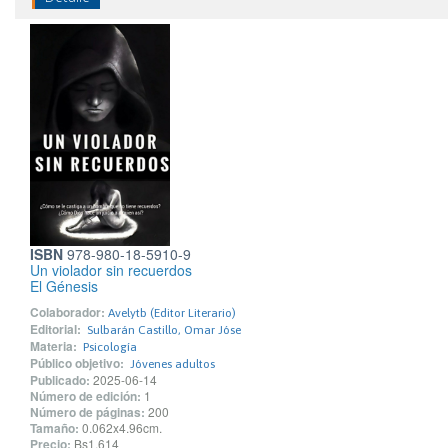
ISBN
978-980-18-5910-9
Un violador sin recuerdos
El Génesis
Colaborador:
Avelytb (Editor Literario)
Editorial:
Sulbarán Castillo, Omar Jóse
Materia:
Psicología
Público objetivo:
Jóvenes adultos
Publicado:
2025-06-14
Número de edición:
1
Número de páginas:
200
Tamaño:
0.062x4.96cm.
Precio:
Bs1.614