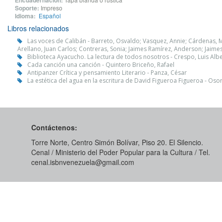
Encuadernación:
Soporte:
Impreso
Idioma:
Español
Libros relacionados
Las voces de Calibán - Barreto, Osvaldo; Vasquez, Annie; Cárdenas, M
Arellano, Juan Carlos; Contreras, Sonia; Jaimes Ramírez, Anderson; Jaim
Biblioteca Ayacucho. La lectura de todos nosotros - Crespo, Luis Alb
Cada canción una canción - Quintero Briceño, Rafael
Antipanzer Crítica y pensamiento Literario - Panza, César
La estética del agua en la escritura de David Figueroa Figueroa - Osor
Contáctenos:
Torre Norte, Centro Simón Bolívar, Piso 20. El Silencio.
Cenal / Ministerio del Poder Popular para la Cultura / Tel.
cenal.isbnvenezuela@gmail.com