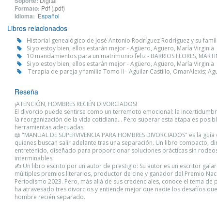
Soporte:
Digital
Formato:
Pdf (.pdf)
Idioma:
Español
Libros relacionados
Historial genealógico de José Antonio Rodríguez Rodríguez y su famili
Si yo estoy bien, ellos estarán mejor - Agüero, Agüero, María Virginia
10 mandamientos para un matrimonio feliz - BARRIOS FLORES, MAR
Si yo estoy bien, ellos estarán mejor - Agüero, Agüero, María Virginia
Terapia de pareja y familia Tomo II - Aguilar Castillo, OmarAlexis; Ag
Reseña
¡ATENCIÓN, HOMBRES RECIÉN DIVORCIADOS!
El divorcio puede sentirse como un terremoto emocional: la incertidumbr
la reorganización de la vida cotidiana… Pero superar esta etapa es posibl
herramientas adecuadas.
📖 "MANUAL DE SUPERVIVENCIA PARA HOMBRES DIVORCIADOS" es la guía de
quienes buscan salir adelante tras una separación. Un libro compacto, di
entretenido, diseñado para proporcionar soluciones prácticas sin rodeos
interminables.
✍️ Un libro escrito por un autor de prestigio: Su autor es un escritor ga
múltiples premios literarios, productor de cine y ganador del Premio Nac
Periodismo 2023. Pero, más allá de sus credenciales, conoce el tema de
ha atravesado tres divorcios y entiende mejor que nadie los desafíos que
hombre recién separado.