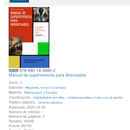
ISBN
978-980-18-5993-2
Manual de supervivencia para divorciados
Autor:
0
Editorial:
Mesones, Omar Coromoto
Materia:
Matrimonio y familia
Clasificación:
Habilidades sociales / interpersonales y trato con la gente
Público objetivo:
Jóvenes adultos
Publicado:
2025-04-30
Número de edición:
1
Número de páginas:
0
Tamaño:
584Kb
Precio:
Bs700