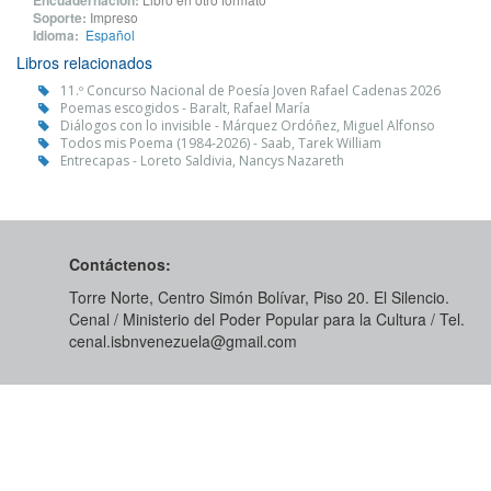
Encuadernación:
Soporte:
Impreso
Idioma:
Español
Libros relacionados
11.º Concurso Nacional de Poesía Joven Rafael Cadenas 2026
Poemas escogidos - Baralt, Rafael María
Diálogos con lo invisible - Márquez Ordóñez, Miguel Alfonso
Todos mis Poema (1984-2026) - Saab, Tarek William
Entrecapas - Loreto Saldivia, Nancys Nazareth
Contáctenos:
Torre Norte, Centro Simón Bolívar, Piso 20. El Silencio.
Cenal / Ministerio del Poder Popular para la Cultura / Tel.
cenal.isbnvenezuela@gmail.com