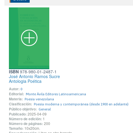
ISBN
978-980-01-2487-1
José Antonio Ramos Sucre
Antologia Poética
Autor:
0
Editorial:
Monte Ávila Editores Latinoamericana
Materia:
Poesía venezolana
Clasificación:
Poesía moderna y contemporánea (desde 1900 en adelante)
Público objetivo:
General
Publicado:
2025-04-09
Número de edición:
1
Número de páginas:
200
Tamaño:
10x20cm.
Libro en otro formato