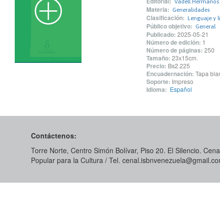
Editorial:
Vadell Hermanos 
Materia:
Generalidades
Clasificación:
Lenguaje y l
Público objetivo:
General
Publicado:
2025-05-21
Número de edición:
1
Número de páginas:
250
Tamaño:
23x15cm.
Precio:
Bs2.225
Encuadernación:
Tapa blan
Soporte:
Impreso
Idioma:
Español
Contáctenos:
Torre Norte, Centro Simón Bolívar, Piso 20. El Silencio. Cenal
Popular para la Cultura / Tel. cenal.isbnvenezuela@gmail.c