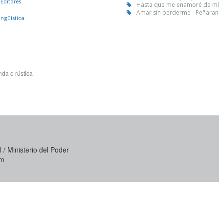
Editores
Hasta que me enamoré de mí 
Amar sin perderme - Peñaran
ingüística
da o rústica
 / Ministerio del Poder
om