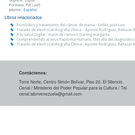
Soporte:
Formato:
Pdf (.pdf)
Idioma:
Español
Libros relacionados
Pronóstico y tratamiento del cáncer de mama - Grillet, José Luis
Tratado de electrocardiografía clínica. - Aponte Rodríguez, Baltazar
A tu salud Digital - marin de ramirez, Darling margarita
Comprendiendo al Virus Papiloma Humano, Más allá del diagnóstico -
Tratado de electrocardiografía Clínica - Aponte Rodríguez, Baltaza
Contáctenos:
Torre Norte, Centro Simón Bolívar, Piso 20. El Silencio.
Cenal / Ministerio del Poder Popular para la Cultura / Tel.
cenal.isbnvenezuela@gmail.com