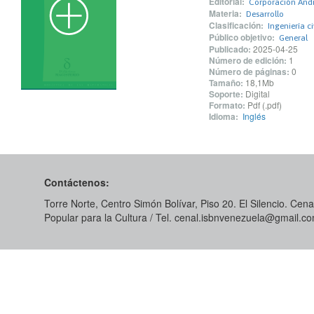
Editorial:
Corporación And
Materia:
Desarrollo
Clasificación:
Ingeniería c
Público objetivo:
General
Publicado:
2025-04-25
Número de edición:
1
Número de páginas:
0
Tamaño:
18,1Mb
Soporte:
Digital
Formato:
Pdf (.pdf)
Idioma:
Inglés
Contáctenos:
Torre Norte, Centro Simón Bolívar, Piso 20. El Silencio. Cenal
Popular para la Cultura / Tel. cenal.isbnvenezuela@gmail.c