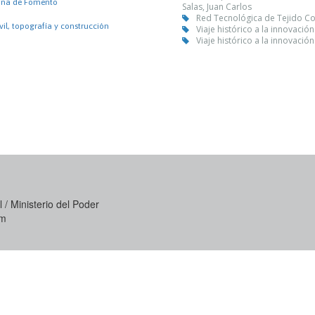
ina de Fomento
Salas, Juan Carlos
Red Tecnológica de Tejido Co
ivil, topografía y construcción
Viaje histórico a la innovaci
Viaje histórico a la innovaci
 / Ministerio del Poder
om