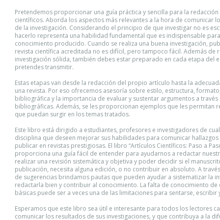
Pretendemos proporcionar una guía práctica y sencilla para la redacción 
científicos. Aborda los aspectos más relevantes a la hora de comunicar l
de la investigación. Considerando el principio de que investigar no es esc
hacerlo representa una habilidad fundamental que es indispensable para
conocimiento producido. Cuando se realiza una buena investigación, pub
revista científica acreditada no es difícil, pero tampoco fácil. Además de 
investigación sólida, también debes estar preparado en cada etapa del e
pretendes transmitir.
Estas etapas van desde la redacción del propio artículo hasta la adecuad
una revista. Por eso ofrecemos asesoría sobre estilo, estructura, formato,
bibliográfica y la importancia de evaluar y sustentar argumentos a través 
bibliográficas. Además, se les proporcionan ejemplos que les permitan 
que puedan surgir en los temas tratados.
Este libro está dirigido a estudiantes, profesores e investigadores de cua
disciplina que deseen mejorar sus habilidades para comunicar hallazgos c
publicar en revistas prestigiosas. El libro “Artículos Científicos: Paso a Pas
proporciona una guía fácil de entender para ayudarnos a redactar nuestr
realizar una revisión sistemática y objetiva y poder decidir si el manuscri
publicación, necesita alguna edición, o no contribuir en absoluto. A travé
de sugerencias brindamos pautas que pueden ayudar a sistematizar la i
redactarla bien y contribuir al conocimiento. La falta de conocimiento de 
básicas puede ser a veces una de las limitaciones para sentarse, escribir
Esperamos que este libro sea útil e interesante para todos los lectores cau
comunicar los resultados de sus investigaciones, y que contribuya a la dif