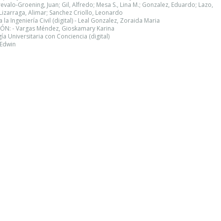
evalo-Groening, Juan; Gil, Alfredo; Mesa S., Lina M.; Gonzalez, Eduardo; Lazo,
Lizarraga, Alimar; Sanchez Criollo, Leonardo
 Ingeniería Civil (digital) - Leal Gonzalez, Zoraida Maria
N: - Vargas Méndez, Gioskamary Karina
a Universitaria con Conciencia (digital)
 Edwin