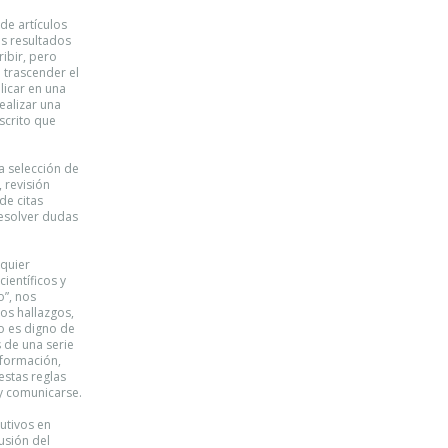
de artículos
os resultados
ribir, pero
 trascender el
licar en una
realizar una
scrito que
a selección de
 revisión
de citas
resolver dudas
lquier
ientíficos y
o”, nos
os hallazgos,
to es digno de
s de una serie
nformación,
estas reglas
 y comunicarse.
tivos ​​en
usión del