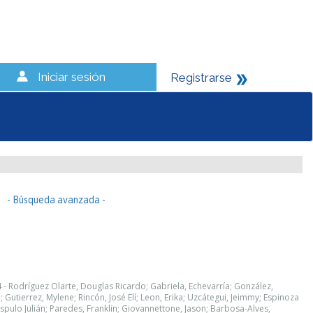
Iniciar sesión
Registrarse
- Búsqueda avanzada -
 - Rodríguez Olarte, Douglas Ricardo; Gabriela, Echevarría; González,
Gutierrez, Mylene; Rincón, José Elí; Leon, Erika; Uzcátegui, Jeimmy; Espinoza
ispulo Julián; Paredes, Franklin; Giovannettone, Jason; Barbosa-Alves,