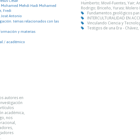
Jesús César
Humberto; Movil-Fuentes, Yair; Ar
 Mohamed Mehdi Hadi Mohamed
Rodrigo; Briceño, Yurasi; Molero 
, Fredi
Fundamentos geológicos para la
José Antonio
INTERCULTURALIDAD EN ACCIÓ
igación. temas relacionados con las
Vinculando Ciencia y Tecnologí
Testigos de una Era - Chávez,
nformación y materias
nal / académico
los autores en
investigación
rtículos
ión académica,
rgo, nos
racional,
gadores,
igadores
.