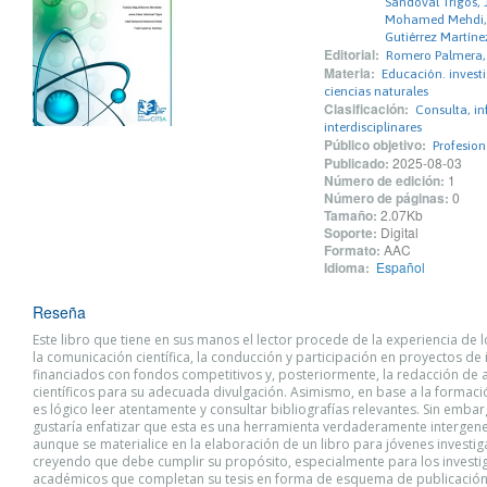
Sandoval Trigos, 
Mohamed Mehdi,
Gutiérrez Martínez
Editorial:
Romero Palmera, 
Materia:
Educación. invest
ciencias naturales
Clasificación:
Consulta, i
interdisciplinares
Público objetivo:
Profesio
Publicado:
2025-08-03
Número de edición:
1
Número de páginas:
0
Tamaño:
2.07Kb
Soporte:
Digital
Formato:
AAC
Idioma:
Español
Reseña
Este libro que tiene en sus manos el lector procede de la experiencia de 
la comunicación científica, la conducción y participación en proyectos de 
financiados con fondos competitivos y, posteriormente, la redacción de a
científicos para su adecuada divulgación. Asimismo, en base a la formac
es lógico leer atentamente y consultar bibliografías relevantes. Sin emba
gustaría enfatizar que esta es una herramienta verdaderamente intergene
aunque se materialice en la elaboración de un libro para jóvenes investi
creyendo que debe cumplir su propósito, especialmente para los invest
académicos que completan su tesis en forma de esquema de publicación