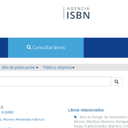
Consultar libros
Año de publicación
Público objetivo
-5
Libros relacionados
o a paso
Rios en Riesgo de Venezuela 4
, Moreno Menéndez Fabricio
Nirson; Martínez Moreno, Enrique; 
Rojas, Frank Ernesto; Marrero, Cr