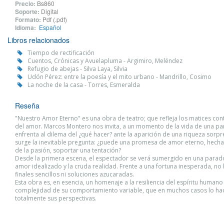
Precio:
Bs860
Soporte:
Digital
Formato:
Pdf (.pdf)
Idioma:
Español
Libros relacionados
Tiempo de rectificación
Cuentos, Crónicas y Avuelapluma - Argimiro, Meléndez
Refugio de abejas - Silva Laya, Silvia
Udón Pérez: entre la poesía y el mito urbano - Mandrillo, Cosimo
La noche de la casa - Torres, Esmeralda
Reseña
"Nuestro Amor Eterno" es una obra de teatro; que refleja los matices con
del amor. Marcos Montero nos invita, a un momento de la vida de una pa
enfrenta al dilema del ¿qué hacer? ante la aparición de una riqueza sorpr
surge la inevitable pregunta: ¿puede una promesa de amor eterno, hecha
de la pasión, soportar una tentación?
Desde la primera escena, el espectador se verá sumergido en una parado
amor idealizado y la cruda realidad. Frente a una fortuna inesperada, n
finales sencillos ni soluciones azucaradas.
Esta obra es, en esencia, un homenaje a la resiliencia del espíritu humano 
complejidad de su comportamiento variable, que en muchos casos lo ha
totalmente sus perspectivas.