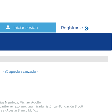
Iniciar sesión
Registrarse
- Búsqueda avanzada -
 Díaz Mendoza, Michael Adolfo
l caribe venezolano: una mirada histórica - Fundación Bigott
fes - Agustín Blanco Muñoz