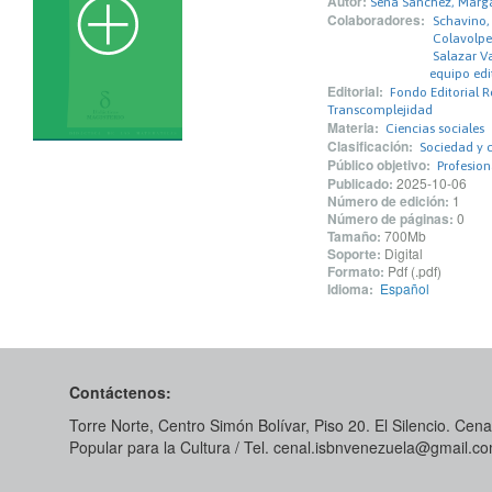
Autor:
Sena Sánchez, Margar
Colaboradores:
Schavino,
Colavolpe,
Salazar Va
equipo edit
Editorial:
Fondo Editorial R
Transcomplejidad
Materia:
Ciencias sociales
Clasificación:
Sociedad y c
Público objetivo:
Profesio
Publicado:
2025-10-06
Número de edición:
1
Número de páginas:
0
Tamaño:
700Mb
Soporte:
Digital
Formato:
Pdf (.pdf)
Idioma:
Español
Contáctenos:
Torre Norte, Centro Simón Bolívar, Piso 20. El Silencio. Cenal
Popular para la Cultura / Tel. cenal.isbnvenezuela@gmail.c