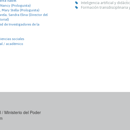
ita Isabel
Inteligencia artificial y didác
 Nancy (Prologuista)
Formación transdisciplinaria 
 Mary Stella (Prologuista)
rela, Sandra Elina (Director del
orial)
ed de Investigadores de la
iencias sociales
nal / académico
 / Ministerio del Poder
om