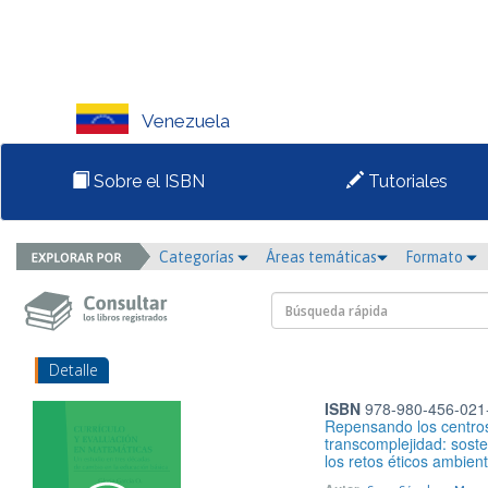
Venezuela
Sobre el ISBN
Tutoriales
Categorías
Áreas temáticas
Formato
Detalle
ISBN
978-980-456-021
Repensando los centros
transcomplejidad: sosten
los retos éticos ambien