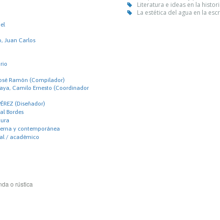
Literatura e ideas en la histo
La estética del agua en la esc
el
o, Juan Carlos
rio
 José Ramón (Compilador)
aya, Camilo Ernesto (Coordinador
ÉREZ (Diseñador)
al Bordes
tura
derna y contemporánea
nal / académico
da o rústica