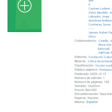
ave
0
Carmen Ludene
Ostos Agudelo, Jo
Labrador, Jorge
Antolinez Arellan
Contreras, Sonia
------
Jaimes, Rubén Da
Otico
Colaboradores:
Castillo,
Mora Vizc
Editorial)
OBITUAL P
Editorial:
Fundación Cultur
Materia:
Crítica de la litera
Clasificación:
Ficción mo
Público objetivo:
Profesio
Publicado:
2025-12-15
Número de edición:
1
Número de páginas:
160
Tamaño:
14x22cm.
Precio:
Bs3.000
Encuadernación:
Tapa blan
Soporte:
Impreso
Idioma:
Español