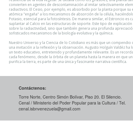
convierten en agentes de descontaminación al imitar selectivamente ele
radiactivos. El Cesio, por ejemplo, es absorbido por la planta porque su 
atómica "engaña" a los mecanismos de absorción de la célula, haciéndol
Potasio, esencial para la fotosíntesis. De manera similar, el Estroncio es 
suplantar al Calcio en las estructuras de soporte. Este tipo de explicació
sobre la radiactividad, sino que también genera una profunda apreciació
sofisticados mecanismos de la biología evolutiva y la química.
Nuestro Universo y la Ciencia de lo Cotidiano es más que un compendio 
una invitación a la reflexión y la observación. Augusto Holguín Valdéz ha 
un texto educativo, entretenido y profundamente relevante. Es un record
cada fenómeno, desde la órbita de un planeta hasta la manera en que un 
purifica la tierra, es parte de una única y fascinante narrativa científica.
Contáctenos:
Torre Norte, Centro Simón Bolívar, Piso 20. El Silencio.
Cenal / Ministerio del Poder Popular para la Cultura / Tel.
cenal.isbnvenezuela@gmail.com