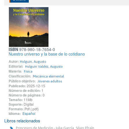
ISBN
978-980-18-7654-0
Nuestro universo y la base de lo cotidiano
Autor:
Holguin, Augusto
Editorial:
Holguín Valdéz, Augusto
Materia:
Física
Clasificación:
Mecánica elemental
Público objetivo:
Jóvenes adultos
Publicado:
2025-12-15
Número de edición:
1
Número de páginas:
0
Tamaño:
11Mb
Soporte:
Digital
Formato:
Pdf (.pdf)
Idioma:
Español
Libros relacionados
Principios de Medición - Julia García, Silvio Efraín