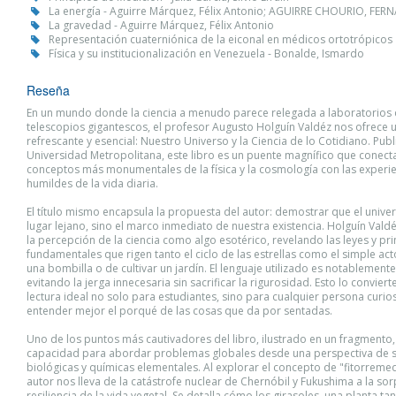
La energía - Aguirre Márquez, Félix Antonio; AGUIRRE CHOURIO, F
La gravedad - Aguirre Márquez, Félix Antonio
Representación cuaterniónica de la eiconal en médicos ortotrópicos
Física y su institucionalización en Venezuela - Bonalde, Ismardo
Reseña
En un mundo donde la ciencia a menudo parece relegada a laboratorios 
telescopios gigantescos, el profesor Augusto Holguín Valdéz nos ofrece 
refrescante y esencial: Nuestro Universo y la Ciencia de lo Cotidiano. Pub
Universidad Metropolitana, este libro es un puente magnífico que conecta
conceptos más monumentales de la física y la cosmología con las experi
humildes de la vida diaria.
El título mismo encapsula la propuesta del autor: demostrar que el unive
lugar lejano, sino el marco inmediato de nuestra existencia. Holguín Val
la percepción de la ciencia como algo esotérico, revelando las leyes y pri
fundamentales que rigen tanto el ciclo de las estrellas como el simple ac
una bombilla o de cultivar un jardín. El lenguaje utilizado es notablemente
evitando la jerga innecesaria sin sacrificar la rigurosidad. Esto lo conviert
lectura ideal no solo para estudiantes, sino para cualquier persona curi
entender mejor el porqué de las cosas que da por sentadas.
Uno de los puntos más cautivadores del libro, ilustrado en un fragmento,
capacidad para abordar problemas globales desde una perspectiva de 
biológicas y químicas elementales. Al explorar el concepto de "fitorremed
autor nos lleva de la catástrofe nuclear de Chernóbil y Fukushima a la so
resiliencia de la vida vegetal. Se detalla cómo los girasoles, una planta t