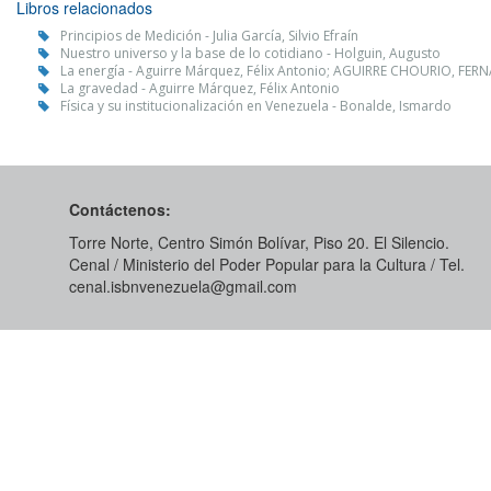
Libros relacionados
Principios de Medición - Julia García, Silvio Efraín
Nuestro universo y la base de lo cotidiano - Holguin, Augusto
La energía - Aguirre Márquez, Félix Antonio; AGUIRRE CHOURIO, F
La gravedad - Aguirre Márquez, Félix Antonio
Física y su institucionalización en Venezuela - Bonalde, Ismardo
Contáctenos:
Torre Norte, Centro Simón Bolívar, Piso 20. El Silencio.
Cenal / Ministerio del Poder Popular para la Cultura / Tel.
cenal.isbnvenezuela@gmail.com