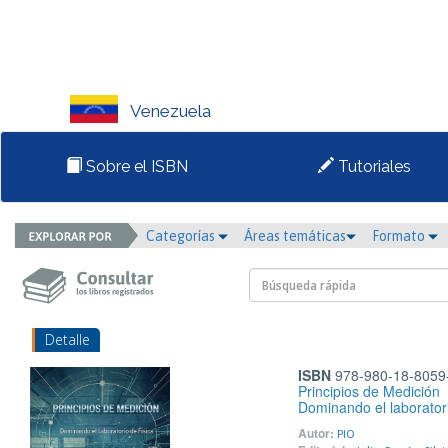
Venezuela
Sobre el ISBN
Tutoriales
Categorías
Áreas temáticas
Formato
Detalle
ISBN
978-980-18-8059
Principios de Medición
Dominando el laboratori
Autor:
PIO