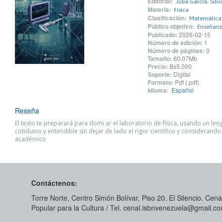
Editorial:
Julia García, Silvi
Materia:
Física
Clasificación:
Matemáticas
Público objetivo:
Enseñanza
Publicado:
2026-02-15
Número de edición:
1
Número de páginas:
0
Tamaño:
60.07Mb
Precio:
Bs5.000
Soporte:
Digital
Formato:
Pdf (.pdf)
Idioma:
Español
Reseña
El texto te preparará para domi ar el laboratorio de física, usando un len
cotidiano y entendible sin dejar de lado el rigor científico y considerando 
académico
Contáctenos:
Torre Norte, Centro Simón Bolívar, Piso 20. El Silencio. Cenal
Popular para la Cultura / Tel. cenal.isbnvenezuela@gmail.c