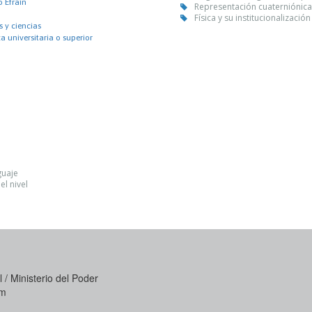
o Efraín
Representación cuaterniónica
Física y su institucionalizaci
 y ciencias
 universitaria o superior
guaje
el nivel
 / Ministerio del Poder
om