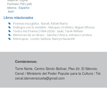
Soporte:
Formato:
Pdf (.pdf)
Idioma:
Español
Achi'
Libros relacionados
Poemas escogidos - Baralt, Rafael María
Diálogos con lo invisible - Márquez Ordóñez, Miguel Alfonso
Todos mis Poema (1984-2026) - Saab, Tarek William
Memorias de un deseo - Sánchez Utrera, Adriana Carolina
Entrecapas - Loreto Saldivia, Nancys Nazareth
Contáctenos:
Torre Norte, Centro Simón Bolívar, Piso 20. El Silencio.
Cenal / Ministerio del Poder Popular para la Cultura / Tel.
cenal.isbnvenezuela@gmail.com