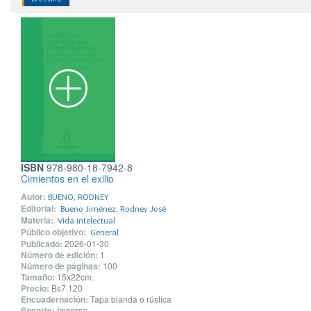
ISBN
978-980-18-7942-8
Cimientos en el exilio
Autor:
BUENO, RODNEY
Editorial:
Bueno Jiménez, Rodney José
Materia:
Vida intelectual
Público objetivo:
General
Publicado:
2026-01-30
Número de edición:
1
Número de páginas:
100
Tamaño:
15x22cm.
Precio:
Bs7.120
Encuadernación:
Tapa blanda o rústica
Soporte:
Impreso