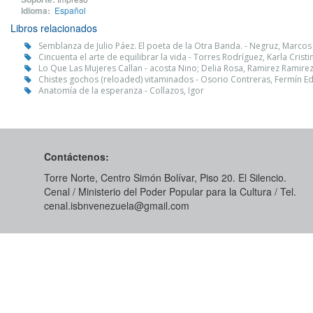
Idioma:
Español
Libros relacionados
Semblanza de Julio Páez. El poeta de la Otra Banda. - Negruz, Marco
Cincuenta el arte de equilibrar la vida - Torres Rodríguez, Karla Cristi
Lo Que Las Mujeres Callan - acosta Nino; Delia Rosa, Ramirez Ramire
Chistes gochos (reloaded) vitaminados - Osorio Contreras, Fermín 
Anatomía de la esperanza - Collazos, Igor
Contáctenos:
Torre Norte, Centro Simón Bolívar, Piso 20. El Silencio.
Cenal / Ministerio del Poder Popular para la Cultura / Tel.
cenal.isbnvenezuela@gmail.com