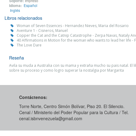
Soporte:
Impreso
Idioma:
Español
Inglés
Libros relacionados
Woman of Seven Essences - Hernandez Nieves, Maria del Rosario
Aventure 1 - Cisneros, Manuel
Copper the Cat and the Catnip Catastrophe - Zerpa Navas, Nataly A
40 Affirmations in Motion for the woman who wants to lead her life 
The Love Dare
Reseña
Avila su muda a Australia con su mama y extraña mucho su pais natal. El li
sobre su proceso y como logro superar la nostalgia por Margarita
Contáctenos:
Torre Norte, Centro Simón Bolívar, Piso 20. El Silencio.
Cenal / Ministerio del Poder Popular para la Cultura / Tel.
cenal.isbnvenezuela@gmail.com