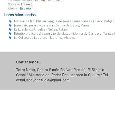
Encuadernación:
Soporte:
Impreso
Idioma:
Español
Libros relacionados
Manual de la Biblia en Lengua de señas venezolanas - Toledo Delgad
Jesucristo para ti y para mí - García de Fleury, María
La Luz de los Ángeles - Núñez, Rafael
Estudio bíblico del evangelio de Mateo - Molina de Carrasco, Yaritz
La Odisea de Laodicea - Mertínez, Alcides
Contáctenos:
Torre Norte, Centro Simón Bolívar, Piso 20. El Silencio.
Cenal / Ministerio del Poder Popular para la Cultura / Tel.
cenal.isbnvenezuela@gmail.com