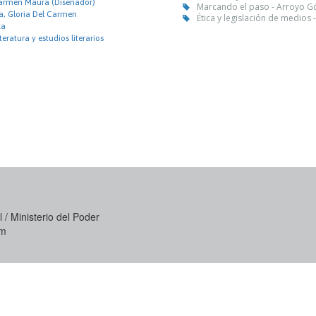
Carmen Maura (Diseñador)
Marcando el paso - Arroyo G
a, Gloria Del Carmen
Ética y legislación de medios 
ca
iteratura y estudios literarios
 / Ministerio del Poder
om