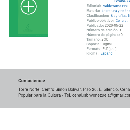
Peralta, 
Editorial:
Valderrama Pinill
Materia:
Literatura y retóri
Clasificación:
Biografías, l
Público objetivo:
General
Publicado:
2026-05-22
Número de edición:
1
Número de páginas:
0
Tamaño:
2Gb
Soporte:
Digital
Formato:
Pdf (.pdf)
Idioma:
Español
Contáctenos:
Torre Norte, Centro Simón Bolívar, Piso 20. El Silencio. Cenal
Popular para la Cultura / Tel. cenal.isbnvenezuela@gmail.c