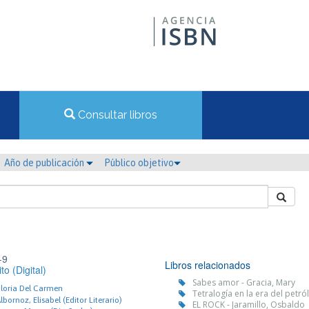
Consultar libros
Año de publicación
Público objetivo
-9
Libros relacionados
to (Digital)
Sabes amor - Gracia, Mary
Gloria Del Carmen
Tetralogía en la era del petró
bornoz, Elisabel (Editor Literario)
EL ROCK - Jaramillo, Osbaldo