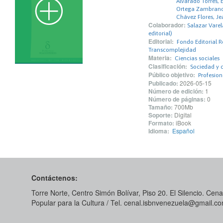
Alvarado Torres, E
Ortega Zambrano,
Chávez Flores, Je
Colaborador:
Salazar Varel
editorial)
Editorial:
Fondo Editorial R
Transcomplejidad
Materia:
Ciencias sociales
Clasificación:
Sociedad y c
Público objetivo:
Profesio
Publicado:
2026-05-15
Número de edición:
1
Número de páginas:
0
Tamaño:
700Mb
Soporte:
Digital
Formato:
iBook
Idioma:
Español
Contáctenos:
Torre Norte, Centro Simón Bolívar, Piso 20. El Silencio. Cenal
Popular para la Cultura / Tel. cenal.isbnvenezuela@gmail.c