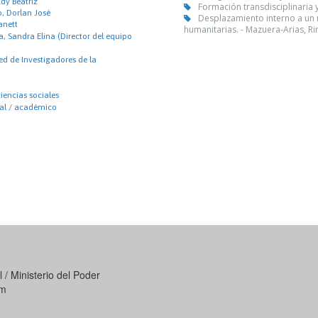
dy Beatriz
Formación transdisciplinaria 
 Dorlan José
Desplazamiento interno a un 
anett
humanitarias. - Mazuera-Arias, R
a, Sandra Elina (Director del equipo
ed de Investigadores de la
iencias sociales
nal / académico
 / Ministerio del Poder
om