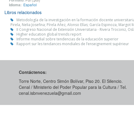
Formato:
Idioma:
Español
Libros relacionados
Metodología de la investigación en la formación docente universitari
Pirela, Nelia Josefina; Pírela Añez, Alonso Elías; García Espinoza, Marg
II Congreso Nacional de Extensión Universitaria - Rivera Troconiz, Os
Higher education global trends report
Informe mundial sobre tendencias de la educación superior
Rapport sur les tendances mondiales de l’enseignement supérieur
Contáctenos:
Torre Norte, Centro Simón Bolívar, Piso 20. El Silencio.
Cenal / Ministerio del Poder Popular para la Cultura / Tel.
cenal.isbnvenezuela@gmail.com