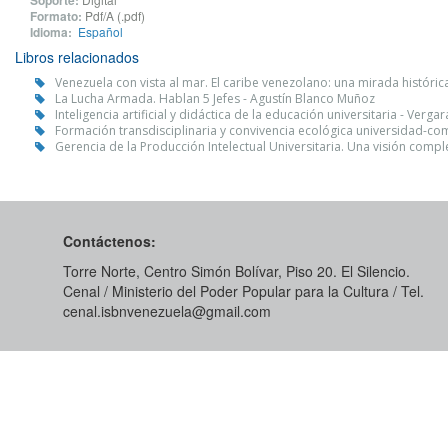
Soporte:
Formato:
Pdf/A (.pdf)
Idioma:
Español
Libros relacionados
Venezuela con vista al mar. El caribe venezolano: una mirada históric
La Lucha Armada. Hablan 5 Jefes - Agustín Blanco Muñoz
Inteligencia artificial y didáctica de la educación universitaria - Verga
Formación transdisciplinaria y convivencia ecológica universidad-com
Gerencia de la Producción Intelectual Universitaria. Una visión compl
Contáctenos:
Torre Norte, Centro Simón Bolívar, Piso 20. El Silencio.
Cenal / Ministerio del Poder Popular para la Cultura / Tel.
cenal.isbnvenezuela@gmail.com