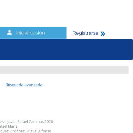
Iniciar sesión
Registrarse
- Búsqueda avanzada -
esía Joven Rafael Cadenas 2026
afael María
árquez Ordóñez, Miguel Alfonso