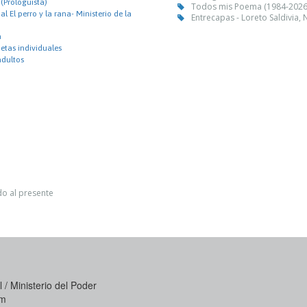
 (Prologuista)
Todos mis Poema (1984-2026) 
l El perro y la rana- Ministerio de la
Entrecapas - Loreto Saldivia,
a
etas individuales
adultos
ndo al presente
 / Ministerio del Poder
om