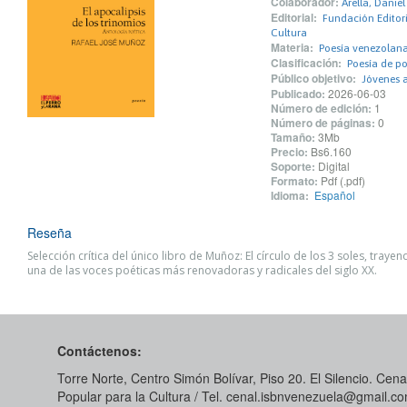
Colaborador:
Arella, Daniel
Editorial:
Fundación Editoria
Cultura
Materia:
Poesía venezolan
Clasificación:
Poesía de po
Público objetivo:
Jóvenes 
Publicado:
2026-06-03
Número de edición:
1
Número de páginas:
0
Tamaño:
3Mb
Precio:
Bs6.160
Soporte:
Digital
Formato:
Pdf (.pdf)
Idioma:
Español
Reseña
Selección crítica del único libro de Muñoz: El círculo de los 3 soles, traye
una de las voces poéticas más renovadoras y radicales del siglo XX.
Contáctenos:
Torre Norte, Centro Simón Bolívar, Piso 20. El Silencio. Cenal
Popular para la Cultura / Tel. cenal.isbnvenezuela@gmail.c