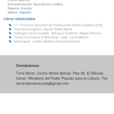
Precio:
Encuadernación:
Tapa blanda o rústica
Soporte:
Impreso
Idioma:
Español
Libros relacionados
11.º Concurso Nacional de Poesía Joven Rafael Cadenas 2026
Poemas escogidos - Baralt, Rafael María
Diálogos con lo invisible - Márquez Ordóñez, Miguel Alfonso
Todos mis Poema (1984-2026) - Saab, Tarek William
Entrecapas - Loreto Saldivia, Nancys Nazareth
Contáctenos:
Torre Norte, Centro Simón Bolívar, Piso 20. El Silencio.
Cenal / Ministerio del Poder Popular para la Cultura / Tel.
cenal.isbnvenezuela@gmail.com