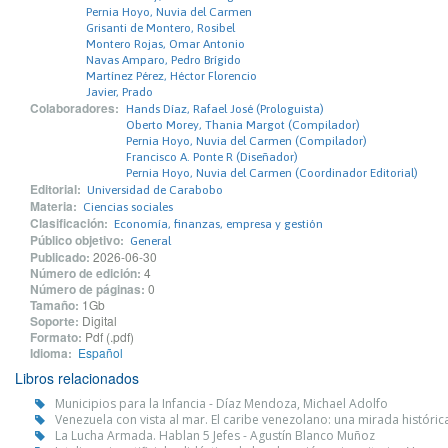
Pernia Hoyo, Nuvia del Carmen
Grisanti de Montero, Rosibel
Montero Rojas, Omar Antonio
Navas Amparo, Pedro Brígido
Martínez Pérez, Héctor Florencio
Javier, Prado
Colaboradores:
Hands Díaz, Rafael José (Prologuista)
Oberto Morey, Thania Margot (Compilador)
Pernia Hoyo, Nuvia del Carmen (Compilador)
Francisco A. Ponte R (Diseñador)
Pernia Hoyo, Nuvia del Carmen (Coordinador Editorial)
Editorial:
Universidad de Carabobo
Materia:
Ciencias sociales
Clasificación:
Economía, finanzas, empresa y gestión
Público objetivo:
General
Publicado:
2026-06-30
Número de edición:
4
Número de páginas:
0
Tamaño:
1Gb
Soporte:
Digital
Formato:
Pdf (.pdf)
Idioma:
Español
Libros relacionados
Municipios para la Infancia - Díaz Mendoza, Michael Adolfo
Venezuela con vista al mar. El caribe venezolano: una mirada históric
La Lucha Armada. Hablan 5 Jefes - Agustín Blanco Muñoz