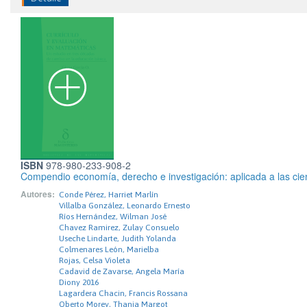
ISBN
978-980-233-908-2
Compendio economía, derecho e investigación: aplicada a las cien
Autores:
Conde Pérez, Harriet Marlín
Villalba González, Leonardo Ernesto
Ríos Hernández, Wilman José
Chavez Ramirez, Zulay Consuelo
Useche Lindarte, Judith Yolanda
Colmenares León, Marielba
Rojas, Celsa Violeta
Cadavid de Zavarse, Angela María
Diony 2016
Lagardera Chacin, Francis Rossana
Oberto Morey, Thania Margot