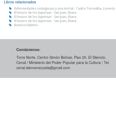
Libros relacionados
Enfermedades contagiosas y una mortal - Castro Torrealba, Lorenzo 
El tesoro de los Supersun - San Juan, Eliana
El tesoro de los Supersun - San Juan, Eliana
El tesoro de los Supersun - San Juan, Eliana
Buenos Hábitos
Contáctenos:
Torre Norte, Centro Simón Bolívar, Piso 20. El Silencio.
Cenal / Ministerio del Poder Popular para la Cultura / Tel.
cenal.isbnvenezuela@gmail.com