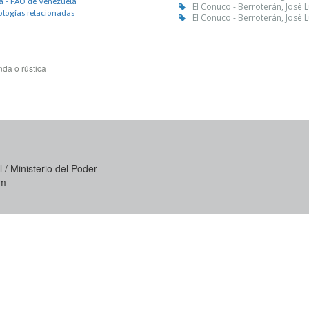
ra - FAO de Venezuela
El Conuco - Berroterán, José L
ologías relacionadas
El Conuco - Berroterán, José L
da o rústica
 / Ministerio del Poder
om