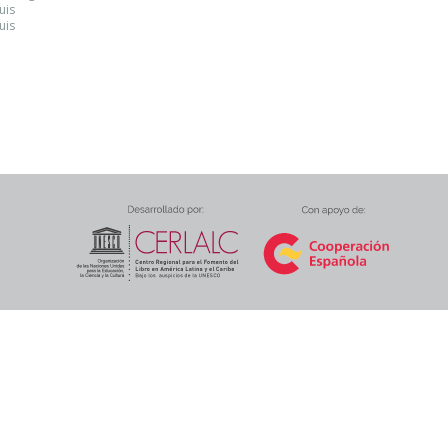
uis
uis