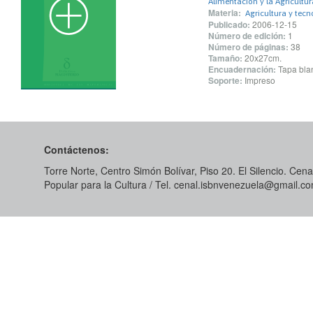
Alimentación y la Agricultu
Materia:
Agricultura y tecn
Publicado:
2006-12-15
Número de edición:
1
Número de páginas:
38
Tamaño:
20x27cm.
Encuadernación:
Tapa blan
Soporte:
Impreso
Contáctenos:
Torre Norte, Centro Simón Bolívar, Piso 20. El Silencio. Cenal
Popular para la Cultura / Tel. cenal.isbnvenezuela@gmail.c