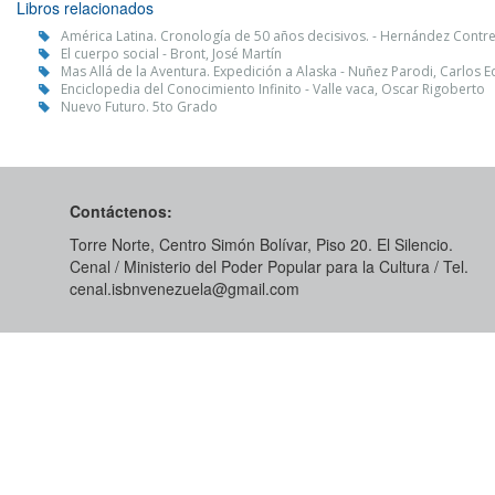
Libros relacionados
América Latina. Cronología de 50 años decisivos. - Hernández Contre
El cuerpo social - Bront, José Martín
Mas Allá de la Aventura. Expedición a Alaska - Nuñez Parodi, Carlos 
Enciclopedia del Conocimiento Infinito - Valle vaca, Oscar Rigoberto
Nuevo Futuro. 5to Grado
Contáctenos:
Torre Norte, Centro Simón Bolívar, Piso 20. El Silencio.
Cenal / Ministerio del Poder Popular para la Cultura / Tel.
cenal.isbnvenezuela@gmail.com