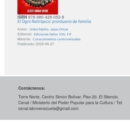
ISBN
978-980-428-052-8
El Ogro fialtrópico: prontuario de familia
Autor:
Uribe Patiño, Jesús Omar
Editorial:
Ediciones Señor JOU, F.P.
Materia:
Conocimientos controversiales
Publicado:
2026-06-27
Contáctenos:
Torre Norte, Centro Simón Bolívar, Piso 20. El Silencio.
Cenal / Ministerio del Poder Popular para la Cultura / Tel.
cenal.isbnvenezuela@gmail.com