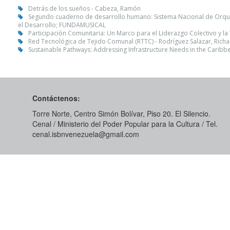
Detrás de los sueños - Cabeza, Ramón
Segundo cuaderno de desarrollo humano: Sistema Nacional de Orquest
el Desarrollo; FUNDAMUSICAL
Participación Comunitaria: Un Marco para el Liderazgo Colectivo y la
Red Tecnológica de Tejido Comunal (RTTC) - Rodríguez Salazar, Richa
Sustainable Pathways: Addressing Infrastructure Needs in the Caribb
Contáctenos:
Torre Norte, Centro Simón Bolívar, Piso 20. El Silencio.
Cenal / Ministerio del Poder Popular para la Cultura / Tel.
cenal.isbnvenezuela@gmail.com