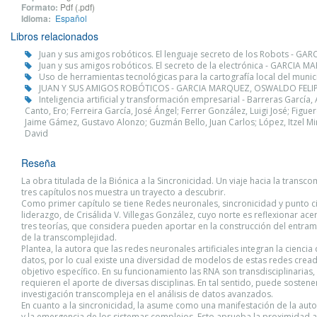
Formato:
Pdf (.pdf)
Idioma:
Español
Libros relacionados
Juan y sus amigos robóticos. El lenguaje secreto de los Robots - 
Juan y sus amigos robóticos. El secreto de la electrónica - GARCIA
Uso de herramientas tecnológicas para la cartografía local del muni
JUAN Y SUS AMIGOS ROBÓTICOS - GARCIA MARQUEZ, OSWALDO FELI
Inteligencia artificial y transformación empresarial - Barreras Garc
Canto, Ero; Ferreira García, José Ángel; Ferrer González, Luigi José; Figu
Jaime Gámez, Gustavo Alonzo; Guzmán Bello, Juan Carlos; López, Itzel Mira
David
Reseña
La obra titulada de la Biónica a la Sincronicidad. Un viaje hacia la transc
tres capítulos nos muestra un trayecto a descubrir.
Como primer capítulo se tiene Redes neuronales, sincronicidad y punto c
liderazgo, de Crisálida V. Villegas González, cuyo norte es reflexionar ace
tres teorías, que considera pueden aportar en la construcción del entra
de la transcomplejidad.
Plantea, la autora que las redes neuronales artificiales integran la ciencia 
datos, por lo cual existe una diversidad de modelos de estas redes crea
objetivo específico. En su funcionamiento las RNA son transdisciplinarias,
requieren el aporte de diversas disciplinas. En tal sentido, puede sostener
investigación transcompleja en el análisis de datos avanzados.
En cuanto a la sincronicidad, la asume como una manifestación de la aut
y la emergencia de los sistemas complejos. Esto aprueba la proximidad a