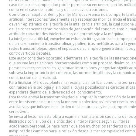
caso de la transcomplejidad poder permear su encuentro con los múltipl
como en el caso de la biónica y de las nuevas creaciones.
Como tercer capítulo, Benny Josmer Márquez Franco nos comparte la inte
artificial, interacciones fundamentales y resonancia mórfica. Inicia el tráns
devenir epistémico de la teoría de la inteligencia artificial, la cual supone
de las concepciones tradicionales de generación del conocimiento human
atribuirle capacidades intelectuales y de aprendizaje a la máquina.
La inteligencia artificial, envuelve un esfuerzo integrador transcomplejo, 
de un razonamiento transdisciplinar y poliédricas metódicas para la gen
redes transcomplejas, pues el impacto de su empleo genera dinámicos y
controvertidos debates.
Este autor consideró oportuno adentrarse en la teoría de las interaccione
que asume las relaciones interpersonales como un proceso dinámico, en
personas interpretan roles, gestionan impresiones y negocian significados
subraya la importancia del contexto, las normas implícitas y la comunicac
construcción de la realidad.
Para finalizar, Márquez plantea, la resonancia mórfica, como una teoría r
con raíces en la biología y la filosofía, cuyas postulaciones característica
expandirse dentro de la diversidad del conocimiento.
Esta teoría apoya la transcomplejidad al ampliar la comprensión de la in
entre los sistemas naturales y la memoria colectiva; así mismo revela los
asociativos que influyen en el orden de la naturaleza y en el comportamie
seres vivos.
Se invita al lector de esta obra a examinar con atención cada uno de los
ilustrados con la lupa de la criticidad e interpretarlos según su interés
académico/personal. Se hace notar que son muchos los senderos que a
inexplorados caminos para la reflexión desde la transcomplejidad com
emergente.