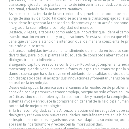
transcomplejidad en su planteamiento de intervenir la realidad, conside
espiritual, además de lo netamente científico.
Asimismo, con la teoría de la sincronicidad se prueba que todo movimie
surge de una ley del todo; tal como se aclara en la transcomplejidad, al 
no se debe fragmentar la realidad en dicotomías y en su acción propone 
integrada, la cual refleja la complejidad del mundo.
Destaca, Villegas, la teoría U como enfoque innovador que lidera el cambi
transformación en personas y organizaciones. En esta se plantea que el éx
tiene que ver con la atención e intención que, de manera consciente, le pr
situación que se trata.
La transcomplejidad invita a un entendimiento del mundo en toda su com
diversidad, para lo cual plantea la búsqueda de conceptos alternativos a
diálogos transdisciplinarios.
El segundo capítulo se recorre con Biónica- Robótica ¿Complementaried
transcompleja? de Nohelia Yaneth Alfonzo Villegas. En el transitar por la b
damos cuenta que ha sido clave en el adelanto de la calidad de vida de 
con discapacidades, al adaptar sus innovaciones y fomentar una visión 
natural de la tecnología.
Desde esta óptica, la biónica abre el camino a la resolución de problemas
conexión con la perspectiva transcompleja, porque no solo ofrece soluc
prácticas, sino que también ayuda a comprender y manejar la complejida
sistemas vivos y enriquece la comprensión general de la fisiología humana
potencial de mejora tecnológica.
En la transcomplejidad, señala Alfonzo, la acción del investigador debe ser
dialógica y reflexiva ante nuevas realidades; simultáneamente en la biónic
se inspiran en cómo los organismos vivos se adaptan a su entorno, por 
abrazan la incertidumbre y reconocen la imprevisibilidad.
Para cerrar este capítulo se insta al empleo de un nuevo lenguaje que per