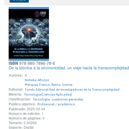
ISBN
978-980-7890-78-6
De la biónica a la sincronicidad. un viaje hacia la transcomplejidad
Autores:
0
Nohelia Alfonzo
Márquez Franco, Benny Josmer
Editorial:
Fondo Editorial Red de Investigadores de la Transcomplejidad
Materia:
Tecnologia(Ciencias Aplicadas)
Clasificación:
Tecnología: cuestiones generales
Público objetivo:
Profesional / académico
Publicado:
2025-03-04
Número de edición:
1
Número de páginas:
0
Tamaño:
2.302Kb
Soporte:
Digital