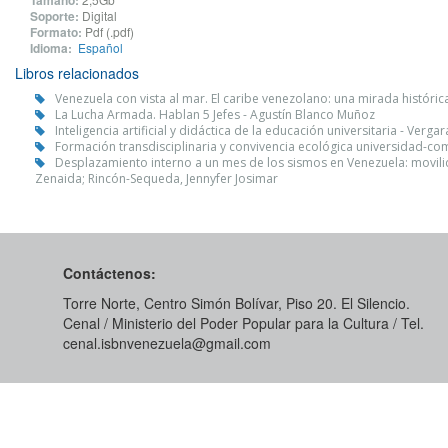
Tamaño:
Soporte:
Digital
Formato:
Pdf (.pdf)
Idioma:
Español
Libros relacionados
Venezuela con vista al mar. El caribe venezolano: una mirada históric
La Lucha Armada. Hablan 5 Jefes - Agustín Blanco Muñoz
Inteligencia artificial y didáctica de la educación universitaria - Verga
Formación transdisciplinaria y convivencia ecológica universidad-com
Desplazamiento interno a un mes de los sismos en Venezuela: movilid
Zenaida; Rincón-Sequeda, Jennyfer Josimar
Contáctenos:
Torre Norte, Centro Simón Bolívar, Piso 20. El Silencio.
Cenal / Ministerio del Poder Popular para la Cultura / Tel.
cenal.isbnvenezuela@gmail.com