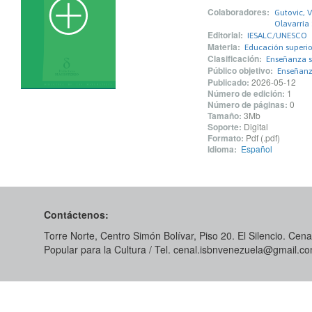
Colaboradores:
Gutovic, V
Olavarría
Editorial:
IESALC/UNESCO
Materia:
Educación superio
Clasificación:
Enseñanza s
Público objetivo:
Enseñanza
Publicado:
2026-05-12
Número de edición:
1
Número de páginas:
0
Tamaño:
3Mb
Soporte:
Digital
Formato:
Pdf (.pdf)
Idioma:
Español
Contáctenos:
Torre Norte, Centro Simón Bolívar, Piso 20. El Silencio. Cenal
Popular para la Cultura / Tel. cenal.isbnvenezuela@gmail.c