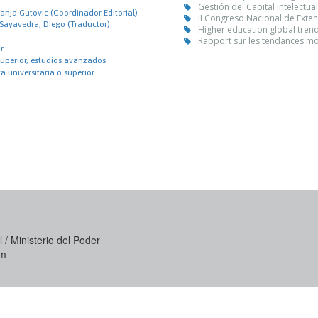
Gestión del Capital Intelectua
anja Gutovic (Coordinador Editorial)
II Congreso Nacional de Exten
 Sayavedra, Diego (Traductor)
Higher education global tren
Rapport sur les tendances mo
r
uperior, estudios avanzados
 universitaria o superior
 / Ministerio del Poder
om