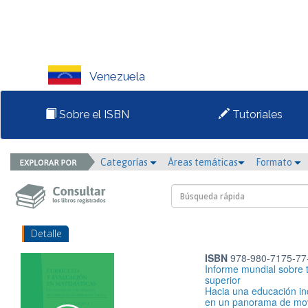
Venezuela
Sobre el ISBN
Tutoriales
Categorías
Áreas temáticas
Formato
Detalle
ISBN
978-980-7175-77
Informe mundial sobre 
superior
Hacia una educación inc
en un panorama de movi