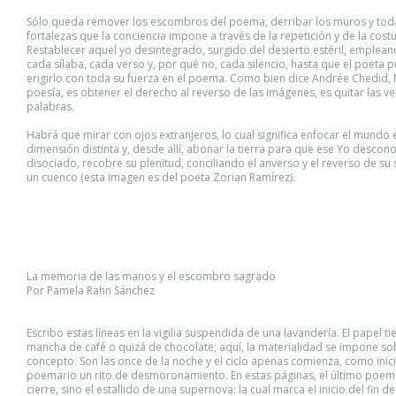
Sólo queda remover los escombros del poema, derribar los muros y toda
fortalezas que la conciencia impone a través de la repetición y de la cos
Restablecer aquel yo desintegrado, surgido del desierto estéril, emplean
cada sílaba, cada verso y, por qué no, cada silencio, hasta que el poeta 
erigirlo con toda su fuerza en el poema. Como bien dice Andrée Chedid, 
poesía, es obtener el derecho al reverso de las imágenes, es quitar las ve
palabras.
Habrá que mirar con ojos extranjeros, lo cual significa enfocar el mundo 
dimensión distinta y, desde allí, abonar la tierra para que ese Yo descon
disociado, recobre su plenitud, conciliando el anverso y el reverso de su
un cuenco (esta imagen es del poeta Zorian Ramírez).
La memoria de las manos y el escombro sagrado
Por Pamela Rahn Sánchez
Escribo estas líneas en la vigilia suspendida de una lavandería. El papel t
mancha de café o quizá de chocolate; aquí, la materialidad se impone so
concepto. Son las once de la noche y el ciclo apenas comienza, como inici
poemario un rito de desmoronamiento. En estas páginas, el último poem
cierre, sino el estallido de una supernova: la cual marca el inicio del fin d