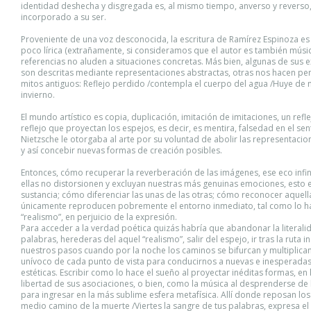
identidad deshecha y disgregada es, al mismo tiempo, anverso y reverso
incorporado a su ser.
Proveniente de una voz desconocida, la escritura de Ramírez Espinoza es
poco lírica (extrañamente, si consideramos que el autor es también músic
referencias no aluden a situaciones concretas. Más bien, algunas de sus 
son descritas mediante representaciones abstractas, otras nos hacen pen
mitos antiguos: Reflejo perdido /contempla el cuerpo del agua /Huye de m
invierno.
El mundo artístico es copia, duplicación, imitación de imitaciones, un refl
reflejo que proyectan los espejos, es decir, es mentira, falsedad en el se
Nietzsche le otorgaba al arte por su voluntad de abolir las representacio
y así concebir nuevas formas de creación posibles.
Entonces, cómo recuperar la reverberación de las imágenes, ese eco infi
ellas no distorsionen y excluyan nuestras más genuinas emociones, esto e
sustancia; cómo diferenciar las unas de las otras; cómo reconocer aquel
únicamente reproducen pobremente el entorno inmediato, tal como lo ha
“realismo”, en perjuicio de la expresión.
Para acceder a la verdad poética quizás habría que abandonar la literali
palabras, herederas del aquel “realismo”, salir del espejo, ir tras la ruta i
nuestros pasos cuando por la noche los caminos se bifurcan y multiplican
unívoco de cada punto de vista para conducirnos a nuevas e inesperadas
estéticas. Escribir como lo hace el sueño al proyectar inéditas formas, en 
libertad de sus asociaciones, o bien, como la música al desprenderse de 
para ingresar en la más sublime esfera metafísica. Allí donde reposan los
medio camino de la muerte /Viertes la sangre de tus palabras, expresa el