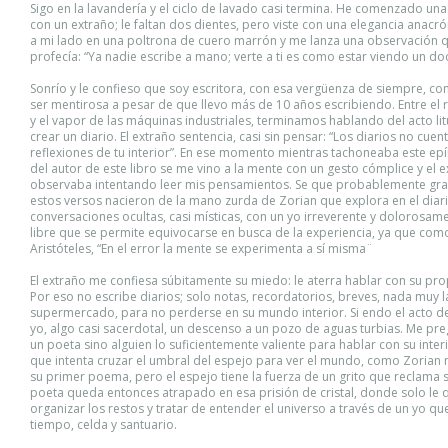
Sigo en la lavandería y el ciclo de lavado casi termina. He comenzado un
con un extraño; le faltan dos dientes, pero viste con una elegancia anacrón
a mi lado en una poltrona de cuero marrón y me lanza una observación 
profecía: “Ya nadie escribe a mano; verte a ti es como estar viendo un do
Sonrío y le confieso que soy escritora, con esa vergüenza de siempre, con 
ser mentirosa a pesar de que llevo más de 10 años escribiendo. Entre el 
y el vapor de las máquinas industriales, terminamos hablando del acto li
crear un diario. El extraño sentencia, casi sin pensar: “Los diarios no cuen
reflexiones de tu interior”. En ese momento mientras tachoneaba este epí
del autor de este libro se me vino a la mente con un gesto cómplice y el 
observaba intentando leer mis pensamientos. Se que probablemente gra
estos versos nacieron de la mano zurda de Zorian que explora en el diari
conversaciones ocultas, casi místicas, con un yo irreverente y dolorosam
libre que se permite equivocarse en busca de la experiencia, ya que com
Aristóteles, “En el error la mente se experimenta a sí misma¨
El extraño me confiesa súbitamente su miedo: le aterra hablar con su prop
Por eso no escribe diarios; solo notas, recordatorios, breves, nada muy la
supermercado, para no perderse en su mundo interior. Si endo el acto de
yo, algo casi sacerdotal, un descenso a un pozo de aguas turbias. Me pre
un poeta sino alguien lo suficientemente valiente para hablar con su inter
que intenta cruzar el umbral del espejo para ver el mundo, como Zorian
su primer poema, pero el espejo tiene la fuerza de un grito que reclama 
poeta queda entonces atrapado en esa prisión de cristal, donde solo le
organizar los restos y tratar de entender el universo a través de un yo qu
tiempo, celda y santuario.