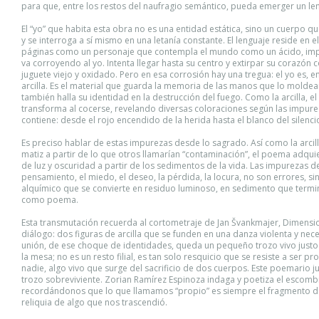
para que, entre los restos del naufragio semántico, pueda emerger un le
El “yo” que habita esta obra no es una entidad estática, sino un cuerpo q
y se interroga a sí mismo en una letanía constante. El lenguaje reside en e
páginas como un personaje que contempla el mundo como un ácido, im
va corroyendo al yo. Intenta llegar hasta su centro y extirpar su corazón
juguete viejo y oxidado. Pero en esa corrosión hay una tregua: el yo es, e
arcilla. Es el material que guarda la memoria de las manos que lo molde
también halla su identidad en la destrucción del fuego. Como la arcilla, el 
transforma al cocerse, revelando diversas coloraciones según las impur
contiene: desde el rojo encendido de la herida hasta el blanco del silenci
Es preciso hablar de estas impurezas desde lo sagrado. Así como la arcil
matiz a partir de lo que otros llamarían “contaminación”, el poema adqui
de luz y oscuridad a partir de los sedimentos de la vida. Las impurezas d
pensamiento, el miedo, el deseo, la pérdida, la locura, no son errores, sin
alquímico que se convierte en residuo luminoso, en sedimento que term
como poema.
Esta transmutación recuerda al cortometraje de Jan Švankmajer, Dimensi
diálogo: dos figuras de arcilla que se funden en una danza violenta y nec
unión, de ese choque de identidades, queda un pequeño trozo vivo justo 
la mesa; no es un resto filial, es tan solo resquicio que se resiste a ser p
nadie, algo vivo que surge del sacrificio de dos cuerpos. Este poemario 
trozo sobreviviente. Zorian Ramírez Espinoza indaga y poetiza el escomb
recordándonos que lo que llamamos “propio” es siempre el fragmento de
reliquia de algo que nos trascendió.