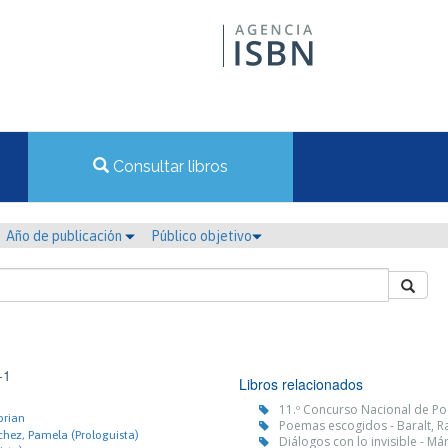
Consultar libros
Año de publicación
Público objetivo
-1
Libros relacionados
11.º Concurso Nacional de Po
orian
Poemas escogidos - Baralt, R
hez, Pamela (Prologuista)
Diálogos con lo invisible - M