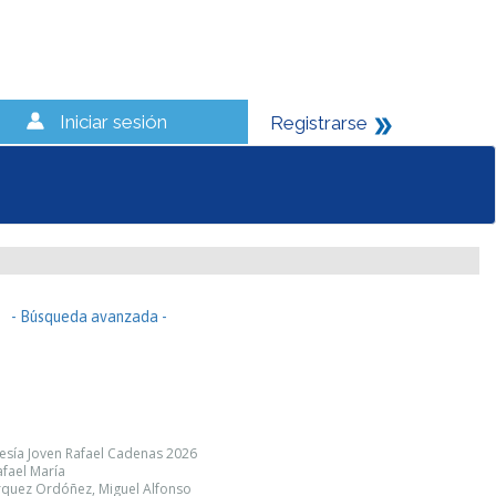
Iniciar sesión
Registrarse
- Búsqueda avanzada -
esía Joven Rafael Cadenas 2026
afael María
árquez Ordóñez, Miguel Alfonso