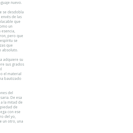
nguaje nuevo.
ue se desdobla
l envés de las
placable que
 como un
n esencia,
aron, pero que
espíritu se
ezas que
o absoluto.
la adquiere su
ere sus grados
el
o el material
ina bautizado
ones del
esaria. De esa
a la mitad de
ropiedad de
juega con ese
ro del yo,
 un otro, una