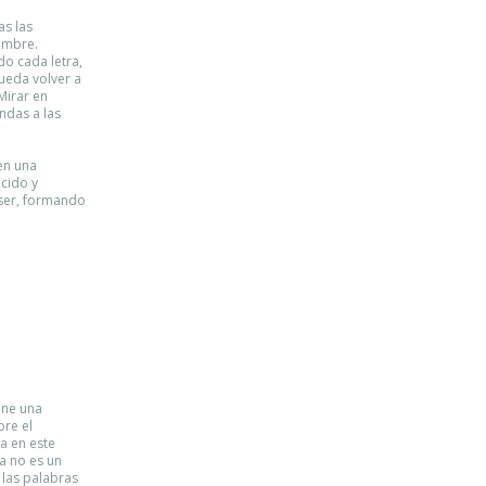
s las
tumbre.
do cada letra,
pueda volver a
Mirar en
ndas a las
en una
ocido y
 ser, formando
iene una
bre el
a en este
a no es un
e las palabras