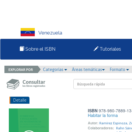
Venezuela
Sobre el ISBN
Tutoriales
Categorías
Áreas temáticas
Formato
Detalle
ISBN
978-980-7889-13
Habitar la forma
Autor:
Ramírez Espinoza, Z
Colaboradores:
Rahn Sánc