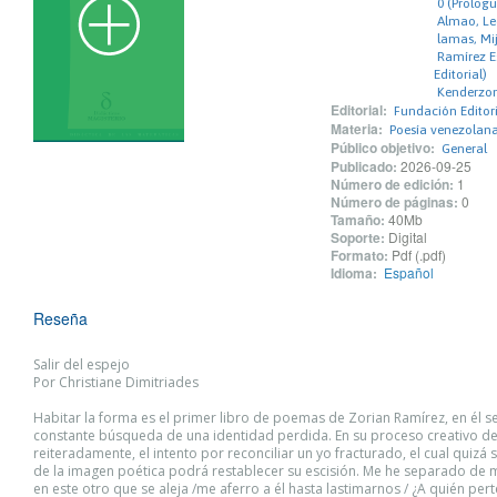
0 (Prologu
Almao, Le
lamas, Mija
Ramírez E
Editorial)
Kenderzon
Editorial:
Fundación Editor
Materia:
Poesía venezolan
Público objetivo:
General
Publicado:
2026-09-25
Número de edición:
1
Número de páginas:
0
Tamaño:
40Mb
Soporte:
Digital
Formato:
Pdf (.pdf)
Idioma:
Español
Reseña
Salir del espejo
Por Christiane Dimitriades
Habitar la forma es el primer libro de poemas de Zorian Ramírez, en él s
constante búsqueda de una identidad perdida. En su proceso creativo de
reiteradamente, el intento por reconciliar un yo fracturado, el cual quizá 
de la imagen poética podrá restablecer su escisión. Me he separado de m
en este otro que se aleja /me aferro a él hasta lastimarnos / ¿A quién per