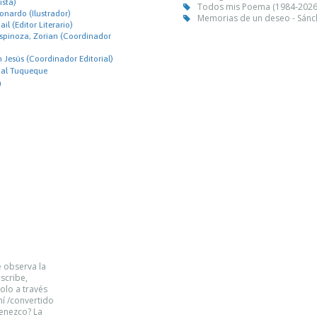
ista)
Todos mis Poema (1984-2026) 
onardo (Ilustrador)
Memorias de un deseo - Sánch
il (Editor Literario)
spinoza, Zorian (Coordinador
 Jesús (Coordinador Editorial)
ial Tuqueque
a
e observa la
scribe,
solo a través
í /convertido
tenezco? La