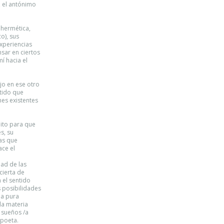
, el antónimo
 hermética,
o), sus
experiencias
sar en ciertos
í hacia el
ejo en ese otro
ntido que
nes existentes
nito para que
s, su
las que
ce el
dad de las
ncierta de
 el sentido
 posibilidades
la pura
la materia
 sueños /a
 poeta.