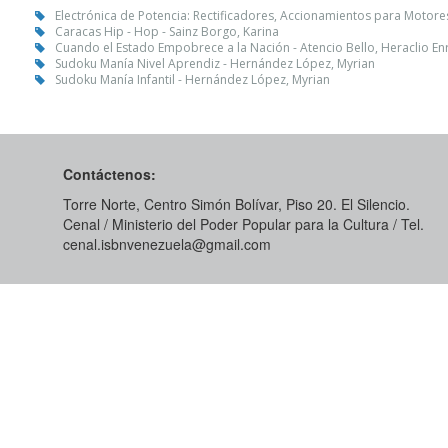
Electrónica de Potencia: Rectificadores, Accionamientos para Motores
Caracas Hip - Hop - Sainz Borgo, Karina
Cuando el Estado Empobrece a la Nación - Atencio Bello, Heraclio En
Sudoku Manía Nivel Aprendiz - Hernández López, Myrian
Sudoku Manía Infantil - Hernández López, Myrian
Contáctenos:
Torre Norte, Centro Simón Bolívar, Piso 20. El Silencio.
Cenal / Ministerio del Poder Popular para la Cultura / Tel.
cenal.isbnvenezuela@gmail.com