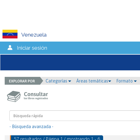
Venezuela
Iniciar sesión
Categorías
Áreas temáticas
Formato
- Búsqueda avanzada -
57 resultados / Página 1 / mostrando 1 - 6