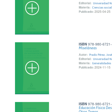
Editorial:
Universidad N
Materia:
Ciencias social
Publicado:
2025-04-25
ISBN
978-980-6721-
Miseláneas
Autor:
Prado Pérez, José
Editorial:
Universidad N
Materia:
Generalidades
Publicado:
2024-11-15
ISBN
978-980-6721-
Educación Física Des
Otros Temas