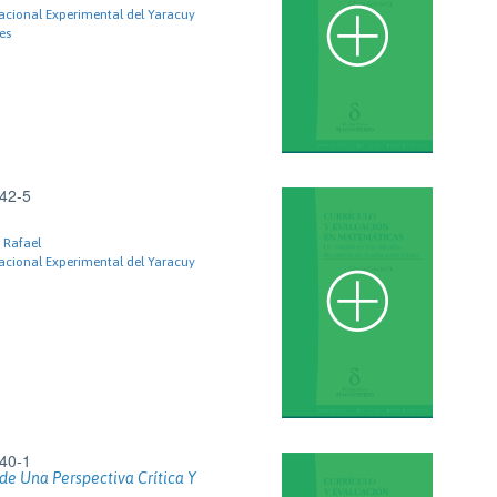
acional Experimental del Yaracuy
es
42-5
 Rafael
acional Experimental del Yaracuy
40-1
de Una Perspectiva Crítica Y