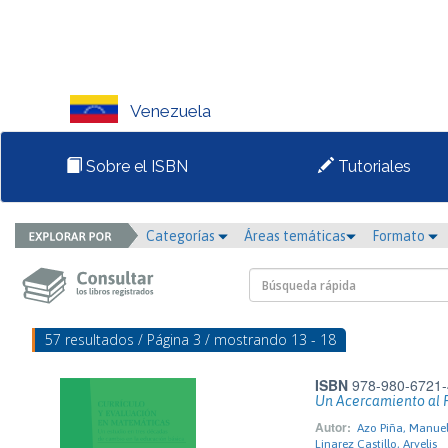
Venezuela
Sobre el ISBN
Tutoriales
Categorías
Áreas temáticas
Formato
57 resultados / Página 3 / mostrando 13 - 18
ISBN
978-980-6721-
Un Acercamiento al 
Autor:
Azo Piña, Manuel
Linarez Castillo, Aryelis