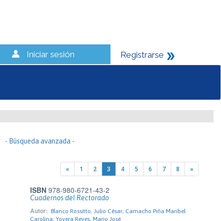
Iniciar sesión
Registrarse
- Búsqueda avanzada -
«
1
2
3
4
5
6
7
8
»
ISBN
978-980-6721-43-2
Cuadernos del Rectorado
Autor:
Blanco Rossitto, Julio César; Camacho Piña Maribel
Carolina; Yovera Reyes, Mario José