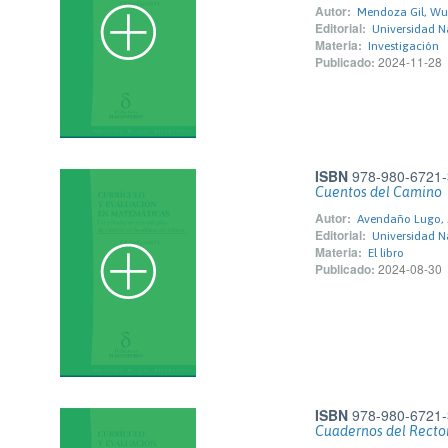
Autor:
Mendoza Gil, Wu
Editorial:
Universidad N
Materia:
Investigación
Publicado:
2024-11-28
ISBN
978-980-6721-
Cuentos del Camino
Autor:
Avendaño Lugo,
Editorial:
Universidad N
Materia:
El libro
Publicado:
2024-08-30
ISBN
978-980-6721-
Cuadernos del Recto