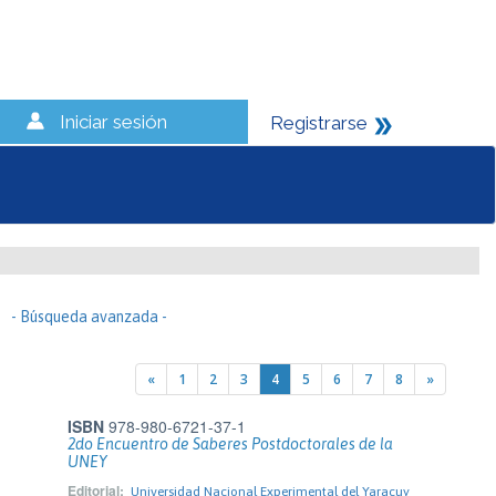
Iniciar sesión
Registrarse
- Búsqueda avanzada -
«
1
2
3
4
5
6
7
8
»
ISBN
978-980-6721-37-1
2do Encuentro de Saberes Postdoctorales de la
UNEY
Editorial:
Universidad Nacional Experimental del Yaracuy