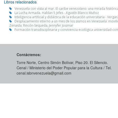
Libros relacionados
Venezuela con vista al mar. El caribe venezolano: una mirada históric
La Lucha Armada. Hablan 5 Jefes - Agustín Blanco Muñoz
Inteligencia artificial y didáctica de la educación universitaria - Verga
Desplazamiento interno a un mes de los sismos en Venezuela: movilid
Zenaida; Rincón-Sequeda, Jennyfer Josimar
Formación transdisciplinaria y convivencia ecológica universidad-com
Contáctenos:
Torre Norte, Centro Simón Bolívar, Piso 20. El Silencio.
Cenal / Ministerio del Poder Popular para la Cultura / Tel.
cenal.isbnvenezuela@gmail.com