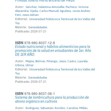
Privada Josefa María Briceño de Meza
Autor:
Sánchez, Valentina Antonella; Pacheco, Victoria
Alexandra; Ojeda, Carlos Manuel; Aguilera, Jonás Andrés;
Ferri, Jesús Adrían
Editorial:
Universidad Politécnica Territorial de los Valles del
Tuy
Materia:
Generalidades
Publicado:
2026-07-21
ISBN
978-980-8037-12-8
Estado nutricional y hábitos alimenticios para la
promoción de la salud en estudiantes de 1er. Año
DE 1ER AÑO.
Autor:
Mejías, Britmar; Piñango, Jesús; Castro, Laurela;
Urbina, Ulmer
Editorial:
Universidad Politécnica Territorial de los Valles del
Tuy
Materia:
Generalidades
Publicado:
2026-07-21
ISBN
978-980-8037-08-1
Sistema de lombricultura para la producción de
abono orgánico en cultivos
Autor:
Rodríguez, Sebastián; Rondón, Caroline; Millán,