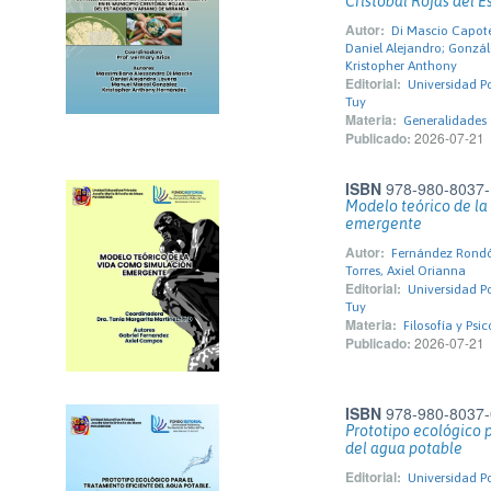
Cristóbal Rojas del 
Autor:
Di Mascio Capote
Daniel Alejandro; Gonzá
Kristopher Anthony
Editorial:
Universidad Pol
Tuy
Materia:
Generalidades
Publicado:
2026-07-21
ISBN
978-980-8037-
Modelo teórico de la
emergente
Autor:
Fernández Rondó
Torres, Axiel Orianna
Editorial:
Universidad Pol
Tuy
Materia:
Filosofía y Psi
Publicado:
2026-07-21
ISBN
978-980-8037-
Prototipo ecológico p
del agua potable
Editorial:
Universidad Pol