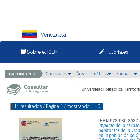
Venezuela
Sobre el ISBN
Tutoriales
Categorías
Áreas temáticas
Formato
14 resultados / Página 1 / mostrando 1 - 6
ISBN
978-980-8037-
Impacto de la escasez
habitantes de la urb
en la población de C